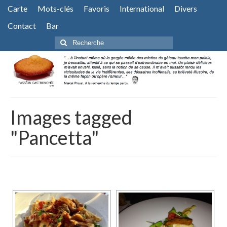
Carte
Mots-clés
Favoris
International
Divers
Contact
Bar
Rechercher
:
Images tagged
"Pancetta"