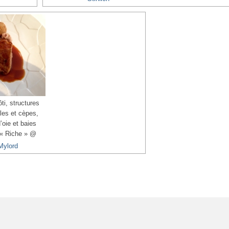
ti, structures
lles et cèpes,
’oie et baies
 « Riche » @
Mylord