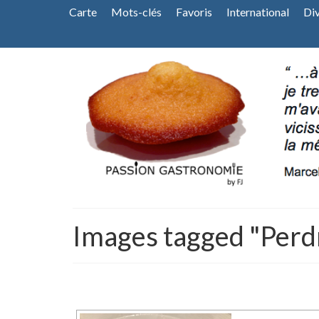
Carte
Mots-clés
Favoris
International
Di
Images tagged "Perd