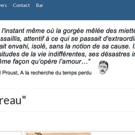
vers
Contact
Bar
reau"