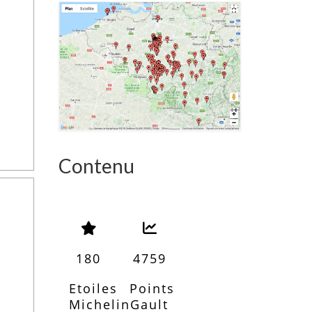
Contenu
180
4759
Etoiles
Points
Michelin
Gault