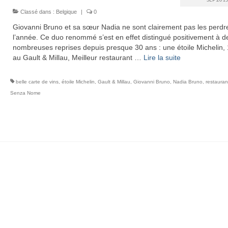
Classé dans :
Belgique
|
0
Giovanni Bruno et sa sœur Nadia ne sont clairement pas les perd
l’année. Ce duo renommé s’est en effet distingué positivement à d
nombreuses reprises depuis presque 30 ans : une étoile Michelin,
au Gault & Millau, Meilleur restaurant …
Lire la suite­­
belle carte de vins
,
étoile Michelin
,
Gault & Millau
,
Giovanni Bruno
,
Nadia Bruno
,
restaurant
Senza Nome