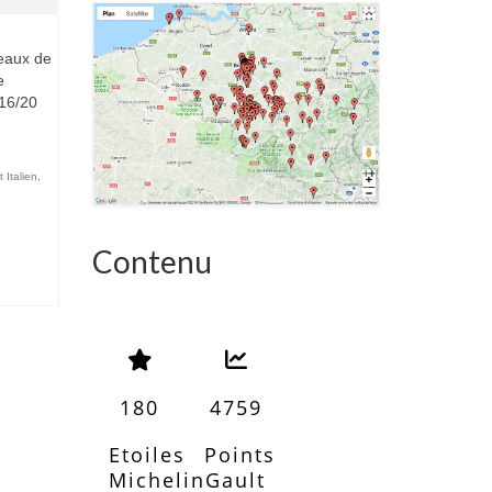
reaux de
e
 16/20
 Italien
,
Contenu
180
4759
Etoiles
Points
Michelin
Gault