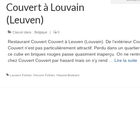
Couvert à Louvain
(Leuven)
Classé dans :
Belgique
|
0
Restaurant Couvert Couvert à Leuven (Louvain). De l’extérieur Co
Couvert n’est pas particulièrement attractif. Perdu dans un quartie
ce cube en briques rouges passe quasiment inaperçu. On ne rentr
chez Couvert Couvert par hasard mais on s’y rend …
Lire la suite­­
Laurent Folmer
,
Vincent Folmer
,
Vlaams-Brabant