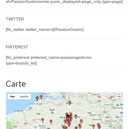
id=PassionGastronomie posts_displayed=page_only type=page]
TWITTER
[fts_twitter twitter_name=@PassionGastro]
PINTEREST
[fts_pinterest pinterest_name=passiongastrono
type=boards_list]
Carte