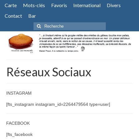
Carte
Mots-clés
Favoris
International
Divers
Contact
Bar
Rechercher
:
Réseaux Sociaux
INSTAGRAM
[fts_instagram instagram_id=2264479564 type=user]
FACEBOOK
[fts_facebook