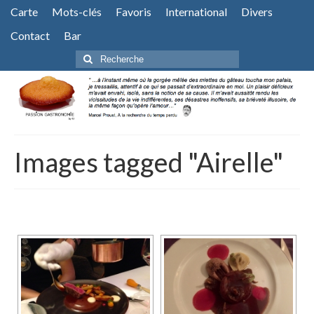
Carte
Mots-clés
Favoris
International
Divers
Contact
Bar
Rechercher
:
Images tagged "Airelle"