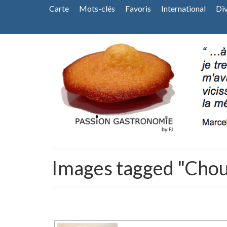
Carte
Mots-clés
Favoris
International
Di
Images tagged "Chou