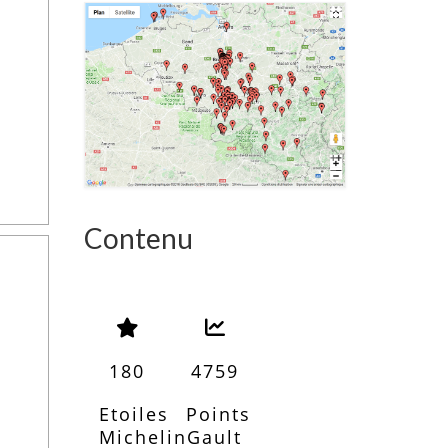
Contenu
180
4759
Etoiles
Points
Michelin
Gault