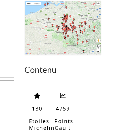
Contenu
180
4759
Etoiles
Points
Michelin
Gault