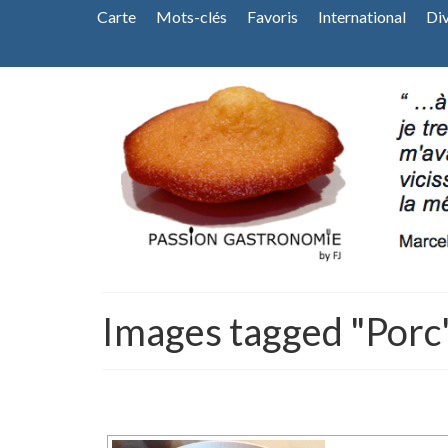
Carte
Mots-clés
Favoris
International
Di
Images tagged "Porc