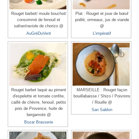
Rouget barbet/ moule bouchot/
Plat : Rouget et joue de bœuf
consommé de fenouil et
poêlé, ormeaux, jus de viande
safran/raviole de chorizo @
@
AuGréDuVent
L'impératif
Rouget barbet laqué au piment
MARSEILLE : Rouget façon
d'espelette et tomate confite,
bouillabaisse / Shizo / Poivrons
caillé de chèvre, fenouil, petits
/ Rouille @
pois de Provence, huile de
San Sablon
bergamote @
Bozar Brasserie