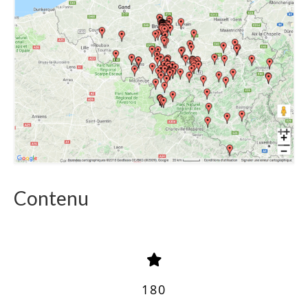
Contenu
180