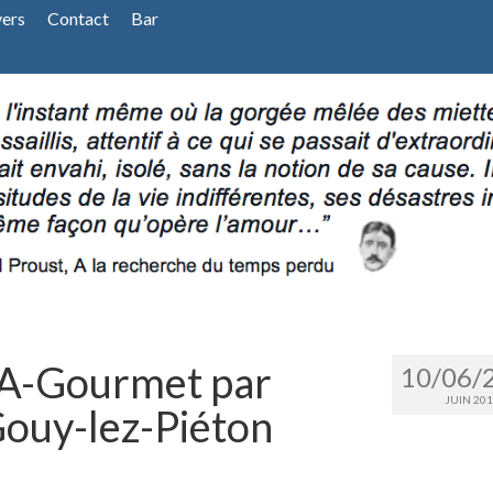
vers
Contact
Bar
-A-Gourmet par
10/06/
JUIN 201
ouy-lez-Piéton