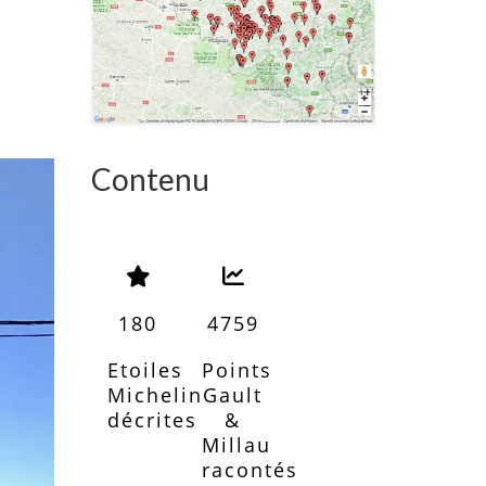
Contenu
180
4759
Etoiles
Points
Michelin
Gault
décrites
&
Millau
racontés