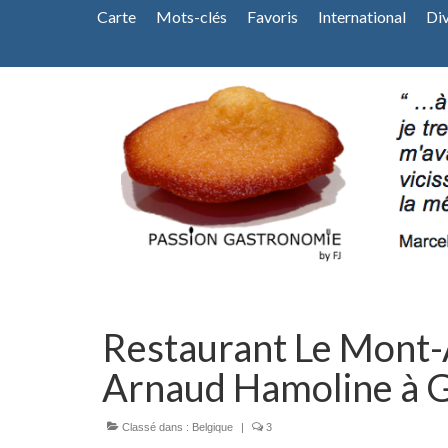
Carte
Mots-clés
Favoris
International
Di
Restaurant Le Mont
Arnaud Hamoline à G
Classé dans :
Belgique
|
3