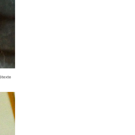
étexte