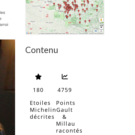
des
e
arroi
Contenu
180
4759
Etoiles
Points
Michelin
Gault
décrites
&
Millau
racontés