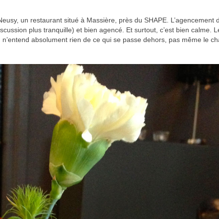
t Neusy, un restaurant situé à Massière, près du SHAPE. L’agencement 
scussion plus tranquille) et bien agencé. Et surtout, c’est bien calme. L
on n’entend absolument rien de ce qui se passe dehors, pas même le ch