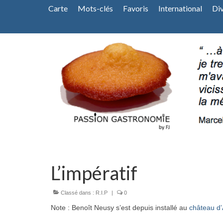
Carte
Mots-clés
Favoris
International
Di
L’impératif
Classé dans :
R.I.P
|
0
Note : Benoît Neusy s’est depuis installé au
château d