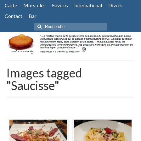
Carte
Mots-clés
Favoris
International
Divers
Contact
Bar
Rechercher
:
Images tagged
"Saucisse"