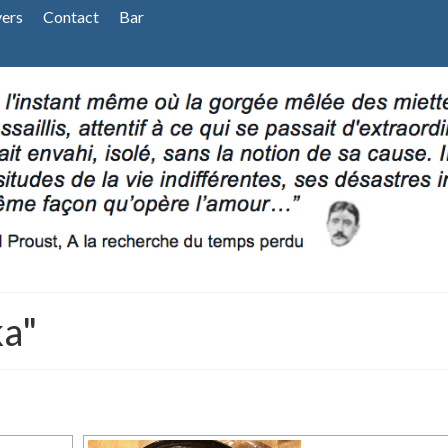
vers
Contact
Bar
ka"