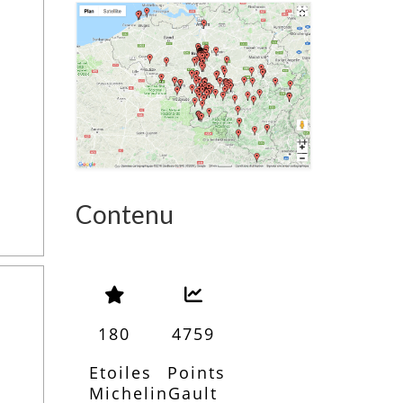
Contenu
180
4759
Etoiles
Points
Michelin
Gault