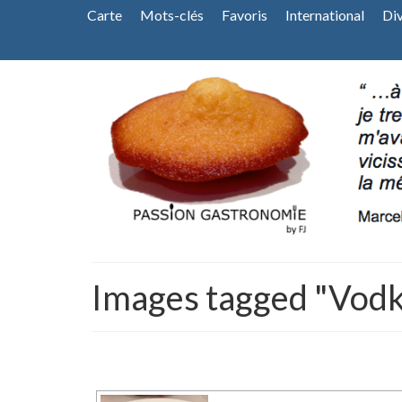
Carte
Mots-clés
Favoris
International
Di
Images tagged "Vod