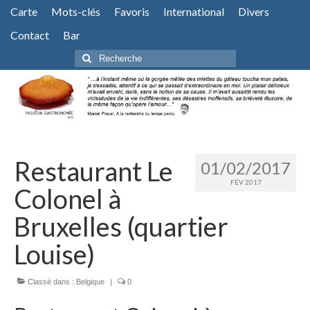
Carte
Mots-clés
Favoris
International
Divers
Contact
Bar
Rechercher
:
Restaurant Le
01/02/2017
FÉV 2017
Colonel à
Bruxelles (quartier
Louise)
Classé dans :
Belgique
|
0