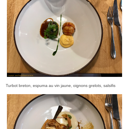
Turbot breton, espuma au vin jaune, oignons grelots, salsifis