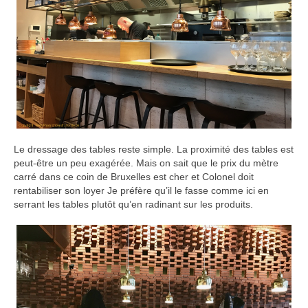
Le dressage des tables reste simple. La proximité des tables est
peut-être un peu exagérée. Mais on sait que le prix du mètre
carré dans ce coin de Bruxelles est cher et Colonel doit
rentabiliser son loyer Je préfère qu’il le fasse comme ici en
serrant les tables plutôt qu’en radinant sur les produits.