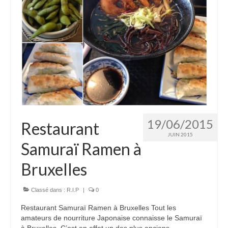
19/06/2015
Restaurant
JUIN 2015
Samuraï Ramen à
Bruxelles
Classé dans :
R.I.P
|
0
Restaurant Samuraï Ramen à Bruxelles Tout les
amateurs de nourriture Japonaise connaisse le Samuraï
à Bruxelles. C’est en effet un des plus anciens