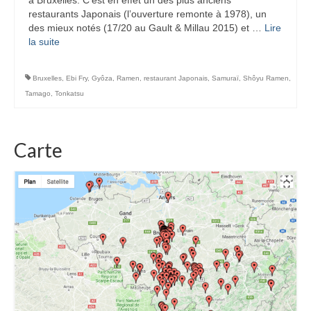
restaurants Japonais (l’ouverture remonte à 1978), un
des mieux notés (17/20 au Gault & Millau 2015) et …
Lire
la suite­­
Bruxelles
,
Ebi Fry
,
Gyôza
,
Ramen
,
restaurant Japonais
,
Samuraï
,
Shôyu Ramen
,
Tamago
,
Tonkatsu
Carte