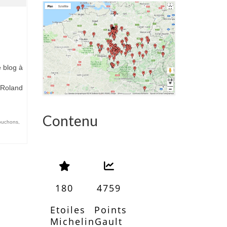
e blog à
 Roland
Contenu
bouchons
,
180
4759
Etoiles
Points
Michelin
Gault