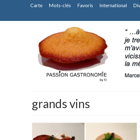
Carte
Mots-clés
Favoris
International
Di
grands vins