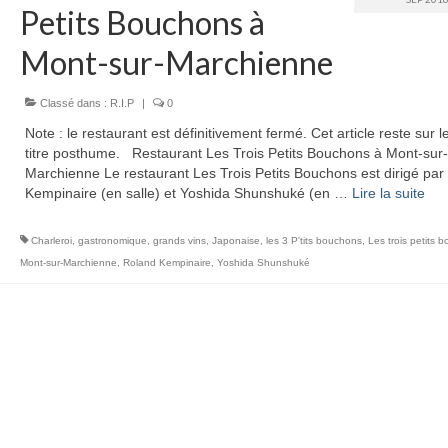
Petits Bouchons à
Mont-sur-Marchienne
Classé dans :
R.I.P
|
0
Note : le restaurant est définitivement fermé. Cet article reste sur l
titre posthume. Restaurant Les Trois Petits Bouchons à Mont-sur-
Marchienne Le restaurant Les Trois Petits Bouchons est dirigé par
Kempinaire (en salle) et Yoshida Shunshuké (en …
Lire la suite­­
Charleroi
,
gastronomique
,
grands vins
,
Japonaise
,
les 3 P'tits bouchons
,
Les trois petits 
Mont-sur-Marchienne
,
Roland Kempinaire
,
Yoshida Shunshuké