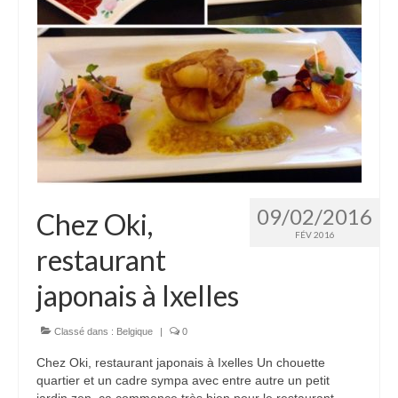
09/02/2016
Chez Oki,
FÉV 2016
restaurant
japonais à Ixelles
Classé dans :
Belgique
|
0
Chez Oki, restaurant japonais à Ixelles Un chouette
quartier et un cadre sympa avec entre autre un petit
jardin zen, ça commence très bien pour le restaurant