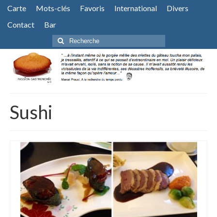
Carte
Mots-clés
Favoris
International
Divers
Contact
Bar
Rechercher
:
Sushi