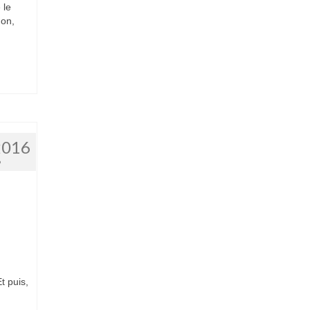
 le
non,
2016
6
t puis,