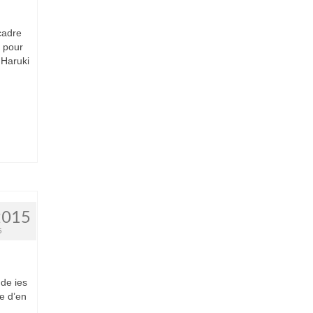
cadre
n pour
 Haruki
2015
5
de ies
ie d’en