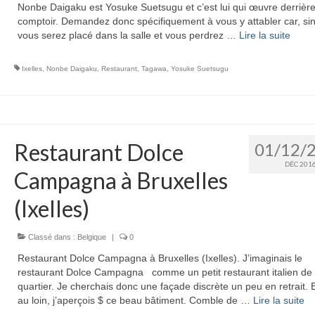
Nonbe Daigaku est Yosuke Suetsugu et c’est lui qui œuvre derrière
comptoir. Demandez donc spécifiquement à vous y attabler car, si
vous serez placé dans la salle et vous perdrez …
Lire la suite­­
Ixelles
,
Nonbe Daigaku
,
Restaurant
,
Tagawa
,
Yosuke Suetsugu
Restaurant Dolce
01/12/
DÉC 201
Campagna à Bruxelles
(Ixelles)
Classé dans :
Belgique
|
0
Restaurant Dolce Campagna à Bruxelles (Ixelles). J’imaginais le
restaurant Dolce Campagna comme un petit restaurant italien de
quartier. Je cherchais donc une façade discrète un peu en retrait. E
au loin, j’aperçois $ ce beau bâtiment. Comble de …
Lire la suite­­