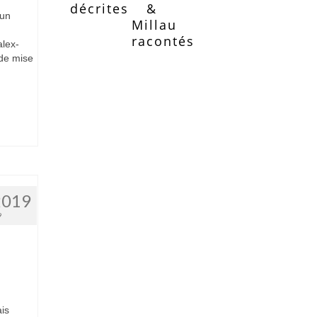
décrites
&
 un
Millau
racontés
alex-
de mise
2019
9
is