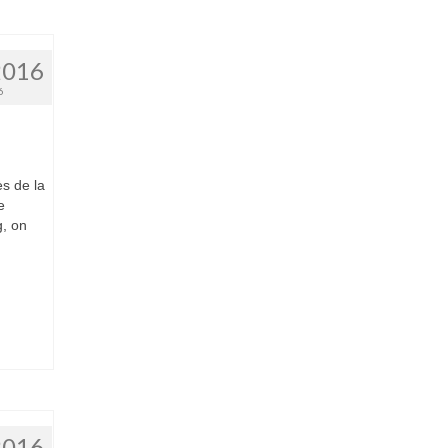
2016
6
ès de la
e
g, on
2016