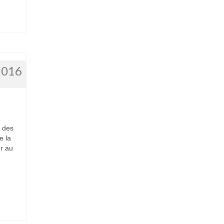
2016
6
n des
e la
er au