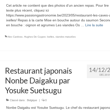
Cet article ne contient que des photos d’un ancien repas. Pour lire
texte plus récent, cliquez ici
https://www.passiongastronomie.be/2023/05/restaurant-les-caves-
ixelles/ Repas à la carte Mise en bouche autour du saumon Secon
en bouche : oignon et agrumes Les viandes Os …
Lire la suite­­
Alex Cardoso
,
Hughes De Cuyper
,
Ixelles
,
viandes maturées
Restaurant japonais
14/12/
DÉC 201
Nonbe Daigaku par
Yosuke Suetsugu
Classé dans :
Belgique
|
0
Nonbe Daigaku est Yosuke Suetsugu. Le chef du restaurant japona