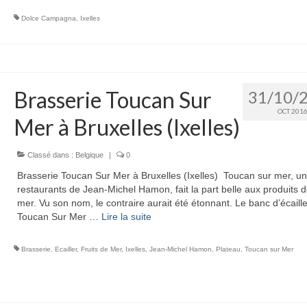
Dolce Campagna
,
Ixelles
Brasserie Toucan Sur
31/10/
OCT 201
Mer à Bruxelles (Ixelles)
Classé dans :
Belgique
|
0
Brasserie Toucan Sur Mer à Bruxelles (Ixelles) Toucan sur mer, u
restaurants de Jean-Michel Hamon, fait la part belle aux produits d
mer. Vu son nom, le contraire aurait été étonnant. Le banc d’écaill
Toucan Sur Mer …
Lire la suite­­
Brasserie
,
Ecailler
,
Fruits de Mer
,
Ixelles
,
Jean-Michel Hamon
,
Plateau
,
Toucan sur Mer