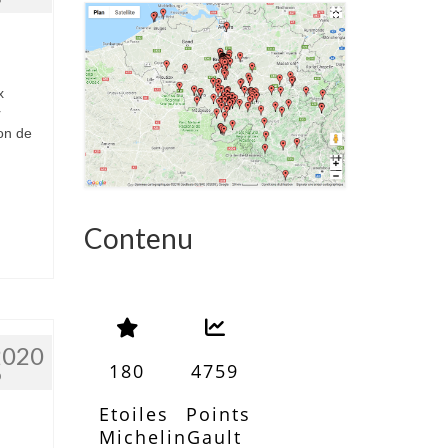
x
r
son de
Contenu
2020
180
4759
0
Etoiles
Points
Michelin
Gault