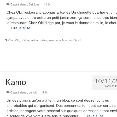
Classé dans :
Belgique
|
0
Chez Oki, restaurant japonais à Ixelles Un chouette quartier et un 
sympa avec entre autre un petit jardin zen, ça commence très bie
le restaurant Chez Oki dirigé par, je vous le donne en mille, le chef
…
Lire la suite­­
Chez Oki
,
cuisine
,
fusion
,
Ixelles
,
restaurant Japonais
,
Sushi
Kamo
10/11/
NOV 201
Classé dans :
Lunch
|
0
Un des plaisirs qu’on a à tenir un blog, ce sont des rencontres
improbables qui s’organisent. Des personnes tombent sur certains 
articles, partagent votre ressenti sur quelques adresses et ont env
discuter de vive voix. Cette fois la rencontre …
Lire la suite­­