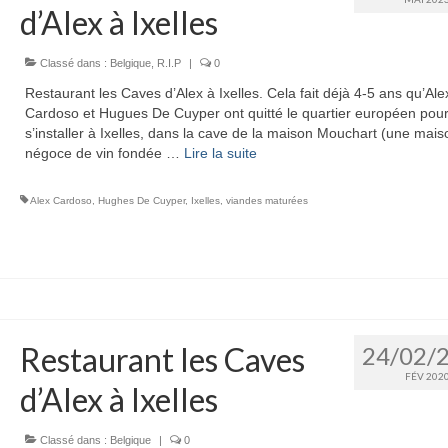
d’Alex à Ixelles
Classé dans :
Belgique
,
R.I.P
|
0
Restaurant les Caves d’Alex à Ixelles. Cela fait déjà 4-5 ans qu’Ale
Cardoso et Hugues De Cuyper ont quitté le quartier européen pou
s’installer à Ixelles, dans la cave de la maison Mouchart (une mai
négoce de vin fondée …
Lire la suite­­
Alex Cardoso
,
Hughes De Cuyper
,
Ixelles
,
viandes maturées
Restaurant les Caves
24/02/
FÉV 202
d’Alex à Ixelles
Classé dans :
Belgique
|
0