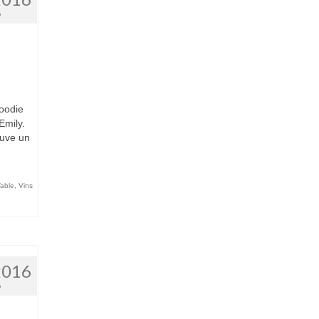
6
foodie
 Emily.
ouve un
able
,
Vins
2016
6