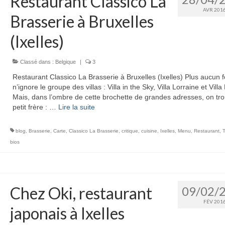
Restaurant Classico La
AVR 201
Brasserie à Bruxelles
(Ixelles)
Classé dans :
Belgique
|
3
Restaurant Classico La Brasserie à Bruxelles (Ixelles) Plus aucun 
n’ignore le groupe des villas : Villa in the Sky, Villa Lorraine et Villa
Mais, dans l’ombre de cette brochette de grandes adresses, on tr
petit frère : …
Lire la suite­­
blog
,
Brasserie
,
Carte
,
Classico La Brasserie
,
critique
,
cuisine
,
Ixelles
,
Menu
,
Restaurant
,
T
bios
Chez Oki, restaurant
09/02/
FÉV 201
japonais à Ixelles