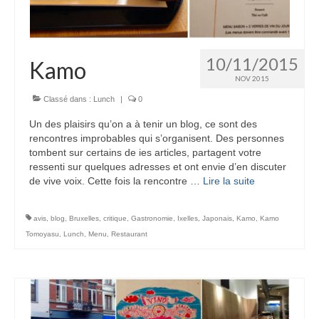
10/11/2015
Kamo
NOV 2015
Classé dans :
Lunch
|
0
Un des plaisirs qu’on a à tenir un blog, ce sont des
rencontres improbables qui s’organisent. Des personnes
tombent sur certains de ies articles, partagent votre
ressenti sur quelques adresses et ont envie d’en discuter
de vive voix. Cette fois la rencontre …
Lire la suite­­
avis
,
blog
,
Bruxelles
,
critique
,
Gastronomie
,
Ixelles
,
Japonais
,
Kamo
,
Kamo
Tomoyasu
,
Lunch
,
Menu
,
Restaurant