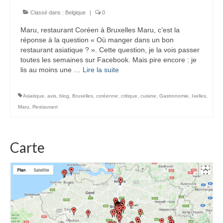
Classé dans :
Belgique
|
0
Maru, restaurant Coréen à Bruxelles Maru, c’est la
réponse à la question « Où manger dans un bon
restaurant asiatique ? ». Cette question, je la vois passer
toutes les semaines sur Facebook. Mais pire encore : je
lis au moins une …
Lire la suite­­
Asiatique
,
avis
,
blog
,
Bruxelles
,
coréenne
,
critique
,
cuisine
,
Gastronomie
,
Ixelles
,
Maru
,
Restaurant
Carte