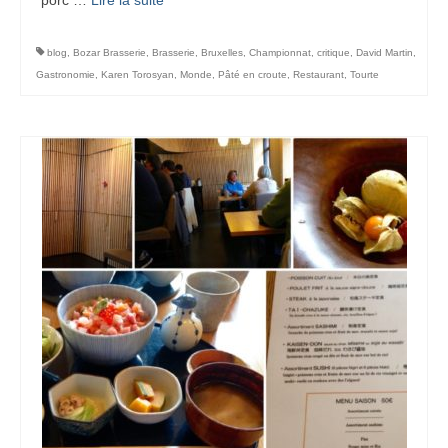
blog
,
Bozar Brasserie
,
Brasserie
,
Bruxelles
,
Championnat
,
critique
,
David Martin
,
Gastronomie
,
Karen Torosyan
,
Monde
,
Pâté en croute
,
Restaurant
,
Tourte