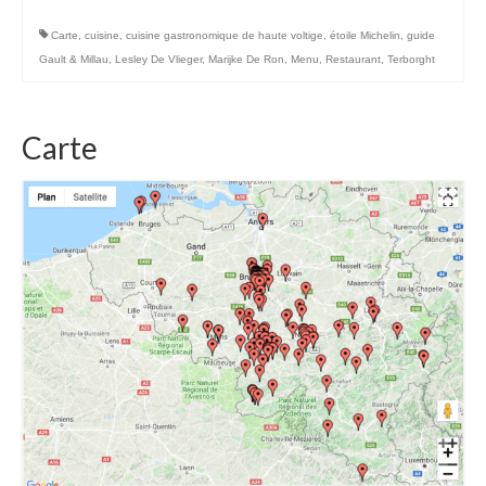
Carte
,
cuisine
,
cuisine gastronomique de haute voltige
,
étoile Michelin
,
guide
Gault & Millau
,
Lesley De Vlieger
,
Marijke De Ron
,
Menu
,
Restaurant
,
Terborght
Carte