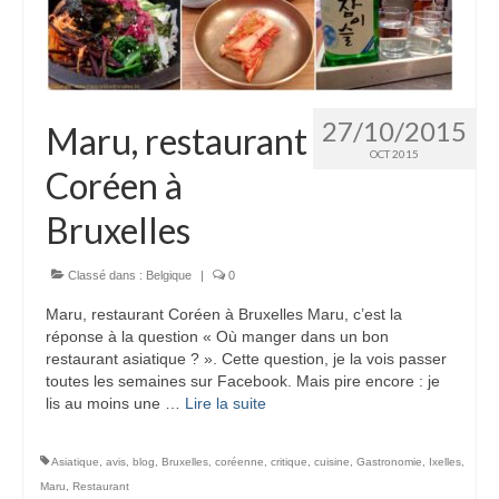
27/10/2015
Maru, restaurant
OCT 2015
Coréen à
Bruxelles
Classé dans :
Belgique
|
0
Maru, restaurant Coréen à Bruxelles Maru, c’est la
réponse à la question « Où manger dans un bon
restaurant asiatique ? ». Cette question, je la vois passer
toutes les semaines sur Facebook. Mais pire encore : je
lis au moins une …
Lire la suite­­
Asiatique
,
avis
,
blog
,
Bruxelles
,
coréenne
,
critique
,
cuisine
,
Gastronomie
,
Ixelles
,
Maru
,
Restaurant