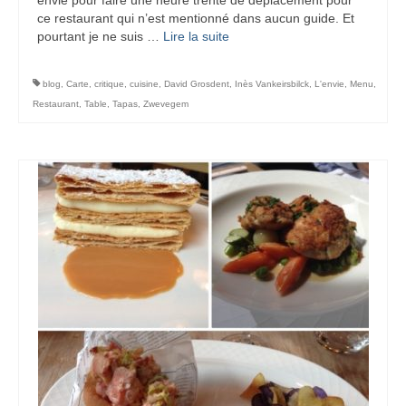
ce restaurant qui n’est mentionné dans aucun guide. Et
pourtant je ne suis …
Lire la suite­­
blog
,
Carte
,
critique
,
cuisine
,
David Grosdent
,
Inès Vankeirsbilck
,
L'envie
,
Menu
,
Restaurant
,
Table
,
Tapas
,
Zwevegem