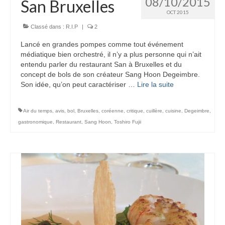
08/10/2015
San Bruxelles
OCT 2015
Classé dans :
R.I.P
|
2
Lancé en grandes pompes comme tout événement
médiatique bien orchestré, il n’y a plus personne qui n’ait
entendu parler du restaurant San à Bruxelles et du
concept de bols de son créateur Sang Hoon Degeimbre.
Son idée, qu’on peut caractériser …
Lire la suite­­
Air du temps
,
avis
,
bol
,
Bruxelles
,
coréenne
,
critique
,
cuillère
,
cuisine
,
Degeimbre
,
gastronomique
,
Restaurant
,
Sang Hoon
,
Toshiro Fujii