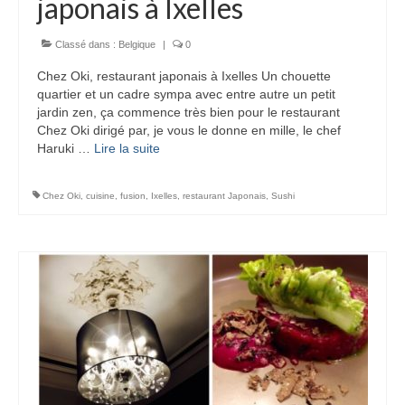
japonais à Ixelles
Classé dans :
Belgique
|
0
Chez Oki, restaurant japonais à Ixelles Un chouette
quartier et un cadre sympa avec entre autre un petit
jardin zen, ça commence très bien pour le restaurant
Chez Oki dirigé par, je vous le donne en mille, le chef
Haruki …
Lire la suite­­
Chez Oki
,
cuisine
,
fusion
,
Ixelles
,
restaurant Japonais
,
Sushi