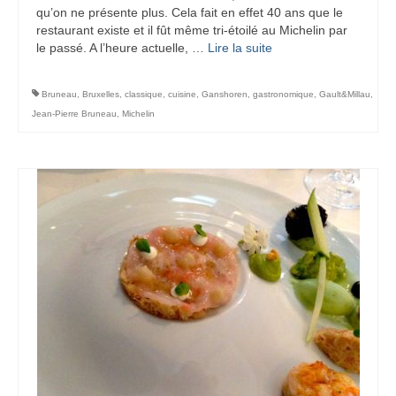
qu’on ne présente plus. Cela fait en effet 40 ans que le
restaurant existe et il fût même tri-étoilé au Michelin par
le passé. A l’heure actuelle, …
Lire la suite­­
Bruneau
,
Bruxelles
,
classique
,
cuisine
,
Ganshoren
,
gastronomique
,
Gault&Millau
,
Jean-Pierre Bruneau
,
Michelin