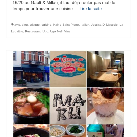
16/20 au Gault & Millau, il faut déjà rouler pas mal de
temps pour trouver une cuisine …
Lire la suite­­
avis
,
blog
,
critique
,
cuisine
,
Haine-Saint-Pierre
,
Italien
,
Jessica Di Mascolo
,
La
Louvière
,
Restaurant
,
Ugo
,
Ugo Meli
,
Vins