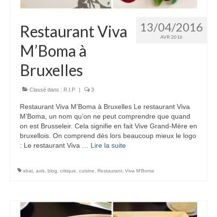
13/04/2016
Restaurant Viva
AVR 2016
M’Boma à
Bruxelles
Classé dans :
R.I.P
|
3
Restaurant Viva M’Boma à Bruxelles Le restaurant Viva
M’Boma, un nom qu’on ne peut comprendre que quand
on est Brusseleir. Cela signifie en fait Vive Grand-Mère en
bruxellois. On comprend dès lors beaucoup mieux le logo
: Le restaurant Viva …
Lire la suite­­
abat
,
avis
,
blog
,
critique
,
cuisine
,
Restaurant
,
Viva M'Boma