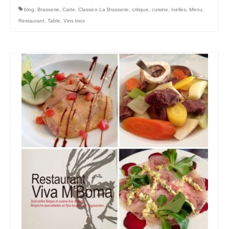
blog
,
Brasserie
,
Carte
,
Classico La Brasserie
,
critique
,
cuisine
,
Ixelles
,
Menu
,
Restaurant
,
Table
,
Vins bios