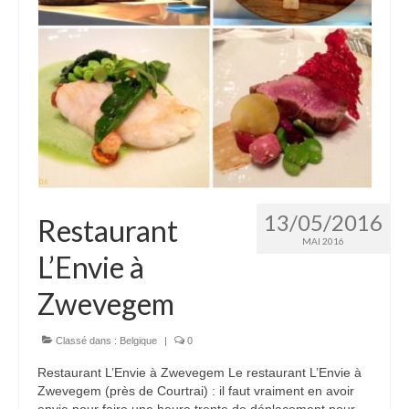
13/05/2016
Restaurant
MAI 2016
L’Envie à
Zwevegem
Classé dans :
Belgique
|
0
Restaurant L’Envie à Zwevegem Le restaurant L’Envie à
Zwevegem (près de Courtrai) : il faut vraiment en avoir
envie pour faire une heure trente de déplacement pour