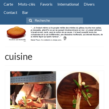
Carte
Mots-clés
Favoris
International
Divers
Contact
Bar
Rechercher
:
cuisine