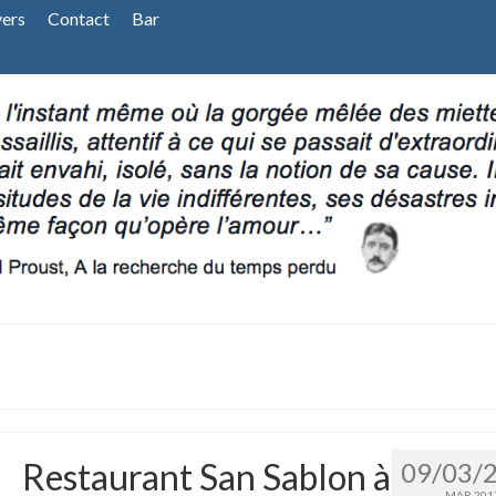
vers
Contact
Bar
Restaurant San Sablon à
09/03/
MAR 201