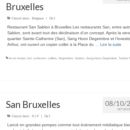
Bruxelles
Classé dans :
Belgique
|
2
Restaurant San Sablon à Bruxelles Les restaurants San, entre aut
Sablon, sont avant tout des déclinaison d’un concept. Après la ver
quartier Sainte-Catherine (San), Sang Hoon Degeimbre et l’investi
Arthur, ont ouvert un copier-coller à la Place du …
Lire la suite­­
Air du temps
,
bol
,
coréenne
,
cuillère
,
Degeimbre
,
Sablon
,
Sang-Hoon Degeimbre
,
Toshiro F
San Bruxelles
08/10/
OCT 201
Classé dans :
R.I.P
|
2
Lancé en grandes pompes comme tout événement médiatique bie