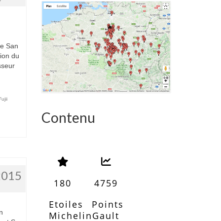
re San
sion du
sseur
ujii
Contenu
2015
180
4759
5
Etoiles
Points
n
Michelin
Gault