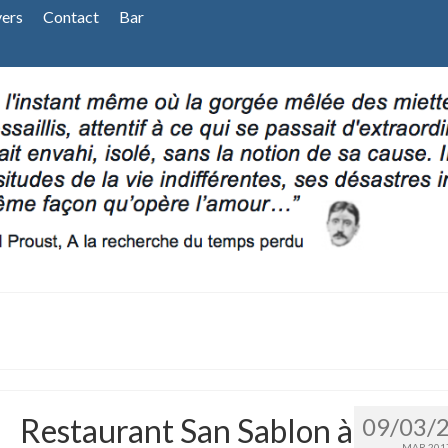
vers
Contact
Bar
Restaurant San Sablon à
09/03/
MAR 201