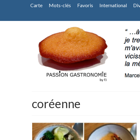
Carte
Mots-clés
Favoris
International
Di
coréenne