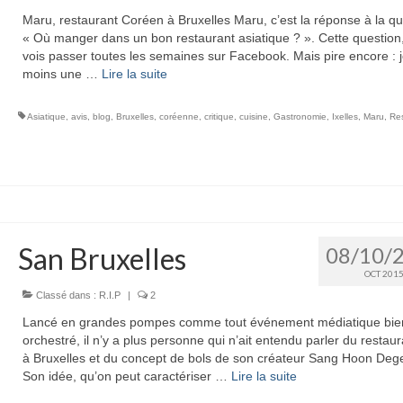
Maru, restaurant Coréen à Bruxelles Maru, c’est la réponse à la qu
« Où manger dans un bon restaurant asiatique ? ». Cette question, 
vois passer toutes les semaines sur Facebook. Mais pire encore : je
moins une …
Lire la suite­­
Asiatique
,
avis
,
blog
,
Bruxelles
,
coréenne
,
critique
,
cuisine
,
Gastronomie
,
Ixelles
,
Maru
,
Re
San Bruxelles
08/10/
OCT 201
Classé dans :
R.I.P
|
2
Lancé en grandes pompes comme tout événement médiatique bie
orchestré, il n’y a plus personne qui n’ait entendu parler du restau
à Bruxelles et du concept de bols de son créateur Sang Hoon Deg
Son idée, qu’on peut caractériser …
Lire la suite­­