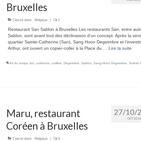
Bruxelles
Classé dans :
Belgique
|
2
Restaurant San Sablon à Bruxelles Les restaurants San, entre aut
Sablon, sont avant tout des déclinaison d’un concept. Après la ver
quartier Sainte-Catherine (San), Sang Hoon Degeimbre et l’investi
Arthur, ont ouvert un copier-coller à la Place du …
Lire la suite­­
Air du temps
,
bol
,
coréenne
,
cuillère
,
Degeimbre
,
Sablon
,
Sang-Hoon Degeimbre
,
Toshiro F
Maru, restaurant
27/10/
OCT 201
Coréen à Bruxelles
Classé dans :
Belgique
|
0