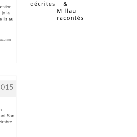
décrites
&
estion
Millau
je la
racontés
 lis au
staurant
2015
5
n
rant San
eimbre.