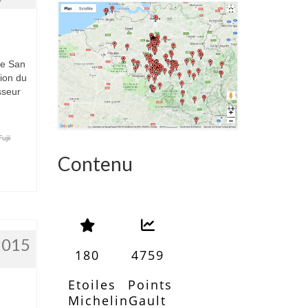
re San
sion du
sseur
ujii
Contenu
2015
180
4759
5
Etoiles
Points
Michelin
Gault