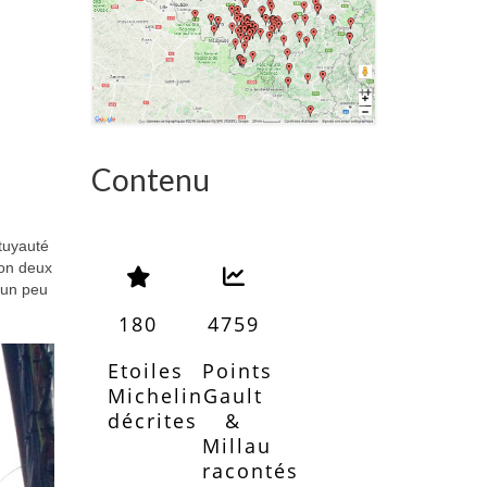
Contenu
 tuyauté
son deux
t un peu
180
4759
Etoiles
Points
Michelin
Gault
décrites
&
Millau
racontés