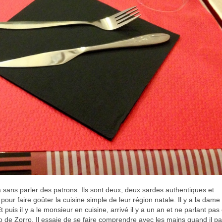
sans parler des patrons. Ils sont deux, deux sardes authentiques et
ur faire goûter la cuisine simple de leur région natale. Il y a la dame 
t puis il y a le monsieur en cuisine, arrivé il y a un an et ne parlant pa
nardo de Zorro. Il essaie de se faire comprendre avec les mains quand il p