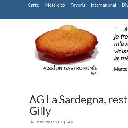
Carte
Mots-clés
Favoris
International
Di
AG La Sardegna, rest
Gilly
Classé dans :
R.I.P
|
0