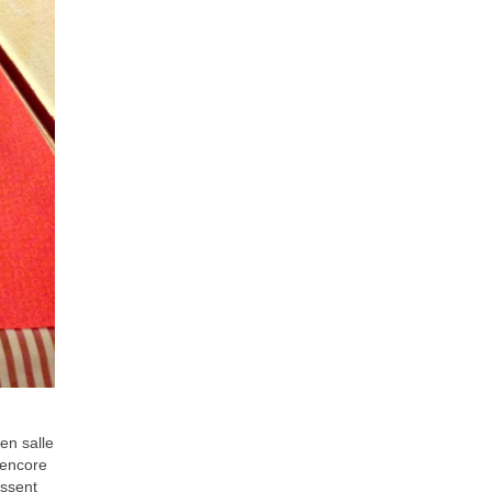
en salle
s encore
assent