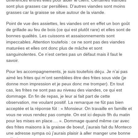
différences entres elles pour aider le client. Certaines viandes
sont plus grasses car persillées. D’autres viandes sont moins
grasses car la graisse se situe autour de la viande.
Point de vue des assiettes, les viandes ont en effet un bon goût
de grillade au feu de bois (ce qui est plutôt rare) et elles sont de
bonnes qualités. Les cuissons et assaisonnements sont
impeccables. Attention toutefois : ce ne sont pas des viandes
maturées et elles ont donc plus de mâche et sont
sanguinolentes. Ce n’est certes pas un défaut mais il faut le
savoir.
Pour les accompagnements, je suis toutefois déçu. Je n’ai pas
aimé les frites qui m’ont semblées être des frites sous vide (je
donne mon impression et je peux donc me tromper). En tout
cas, les frites ne sont pas au niveau des viandes, ce qui est
dommage. En fin de repas, je leur ai fait part de cette
observation, me voulant positif. La remarque ne fût pas bien
acceptée et la réponse fût : « Monsieur. On travaille en famille et
vous ne vous rendez pas compte. On est ici depuis 9h du matin
pour les mises en place…. ». Dommage quand même car avec
des frites maisons à la graisse de boeuf, j’aurais fait du Monteco
une adresse sympa où j’aurais plaisir à aller manger une bonne