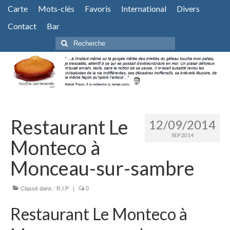
Carte
Mots-clés
Favoris
International
Divers
Contact
Bar
Rechercher
:
Restaurant Le
12/09/2014
SEP 2014
Monteco à
Monceau-sur-sambre
Classé dans :
R.I.P
|
0
Restaurant Le Monteco à