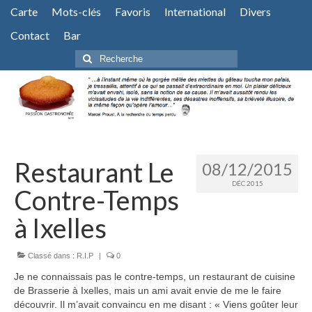
Carte
Mots-clés
Favoris
International
Divers
Contact
Bar
Rechercher
:
Restaurant Le
08/12/2015
DÉC 2015
Contre-Temps
à Ixelles
Classé dans :
R.I.P
|
0
Je ne connaissais pas le contre-temps, un restaurant de cuisine
de Brasserie à Ixelles, mais un ami avait envie de me le faire
découvrir. Il m’avait convaincu en me disant : « Viens goûter leur