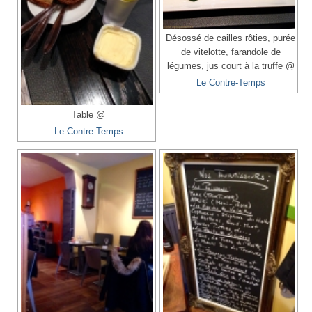
Désossé de cailles rôties, purée
de vitelotte, farandole de
légumes, jus court à la truffe @
Le Contre-Temps
Table @
Le Contre-Temps