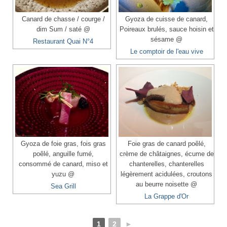
Canard de chasse / courge /
Gyoza de cuisse de canard,
dim Sum / saté @
Poireaux brulés, sauce hoisin et
sésame @
Restaurant Quai N°4
Le comptoir de l'eau vive
Gyoza de foie gras, fois gras
Foie gras de canard poêlé,
poêlé, anguille fumé,
crème de châtaignes, écume de
consommé de canard, miso et
chanterelles, chanterelles
yuzu @
légèrement acidulées, croutons
au beurre noisette @
Sea Grill
La Grappe d'Or
1
2
►