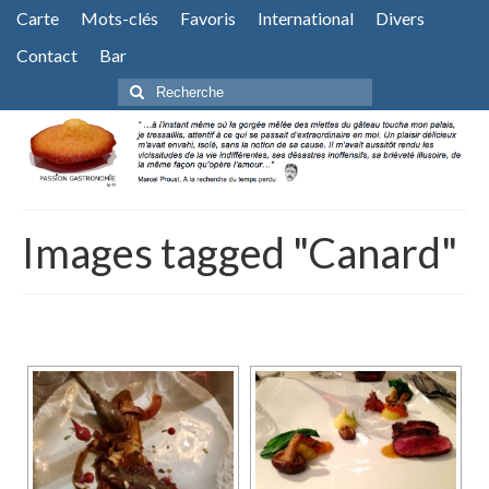
Carte
Mots-clés
Favoris
International
Divers
Contact
Bar
Rechercher
:
Images tagged "Canard"