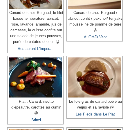
Canard de chez Burgaud, le filet
Canard de chez Burgaud /
basse température, abricot,
abricot confit / pakchoï/ teriyaki/
rose, lavande, amande, jus de
mousseline de pomme de terre
carcasse, la cuisse confite sur
@
une salade de jeunes pousses,
AuGréDuVent
purée de patates douces @
Restaurant L'Impératif
Plat : Canard, risotto
Le foie gras de canard poêlé au
d’épeautre, carottes au cumin
verjus et sa raviole @
@
Les Pieds dans Le Plat
Brinzl