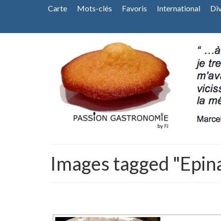
Carte
Mots-clés
Favoris
International
Di
Images tagged "Epin