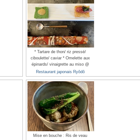
* Tartare de thon/ riz pressé/
ciboulette/ caviar * Omelette aux
épinards/ vinaigrette au miso @
Restaurant japonais Ryôdô
Mise en bouche : Ris de veau