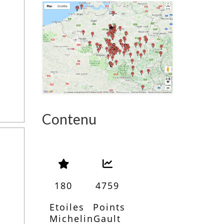
Contenu
180
4759
Etoiles
Points
Michelin
Gault