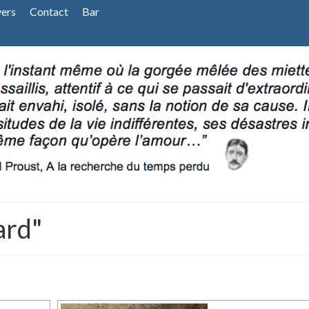
vers
Contact
Bar
ard"