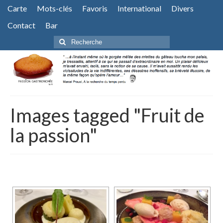
Carte
Mots-clés
Favoris
International
Divers
Contact
Bar
Rechercher
:
Images tagged "Fruit de
la passion"