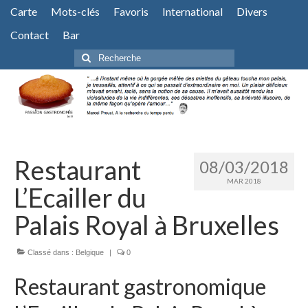
Carte
Mots-clés
Favoris
International
Divers
Contact
Bar
Rechercher
:
Restaurant
08/03/2018
MAR 2018
L’Ecailler du
Palais Royal à Bruxelles
Classé dans :
Belgique
|
0
Restaurant gastronomique