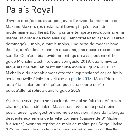
Palais Royal
J’avoue que j’espérais un peu, avec l’arrivée du très bon chef
Maxime Maziers (ex restaurant Bowery), qu’un vent de
modernisme soufflerait. Non pas une tempête révolutionnaire, ni
même un orage de renouveau qui emporterait tout (ce qui serait
dommage)….mais, à tout le moins, une brise de modernisme.
Je n’ai, après deux repas en deux ans, pas encore ressenti ce
souffle. Ce n’est, bien évidemment, qu’un avis personnel. Le
guide Michelin a estimé, dans son guide 2018, que le niveau
étoilé était revenu en restituant une étoile au guide 2018. Et
Michelin a du probablement être très impressionné car ce fût la
seule nouvelle étoile bruxelloise du
guide 2018
. Mais l’étoile
aura été finalement récupérée pour une courte durée
puisqu’elle fût retirée dans le guide 2019.
Avoir son style (sans se soucier de ce qui se fait ailleurs) a son
charme, c’est indéniable. Mais il peut avoir un aspect moins
positif aussi. Quel gastronome ne se souvient-il pas de la longue
descente aux enfers de la Villa Lorraine (passée de 3* Michelin
à aucune) avant sa reprise de main de maître par Serge Litvine
? Cette analogie me vient à l’esprit quand je pense à l’Ecailler