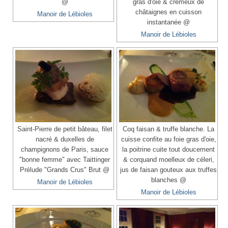
@
gras d'oie & crémeux de
châtaignes en cuisson
Manoir de Lébioles
instantanée @
Manoir de Lébioles
Saint-Pierre de petit bâteau, filet
Coq faisan & truffe blanche. La
nacré & duxelles de
cuisse confite au foie gras d'oie,
champignons de Paris, sauce
la poitrine cuite tout doucement
"bonne femme" avec Taittinger
& corquand moelleux de céleri,
Prélude "Grands Crus" Brut @
jus de faisan gouteux aux truffes
blanches @
Manoir de Lébioles
Manoir de Lébioles