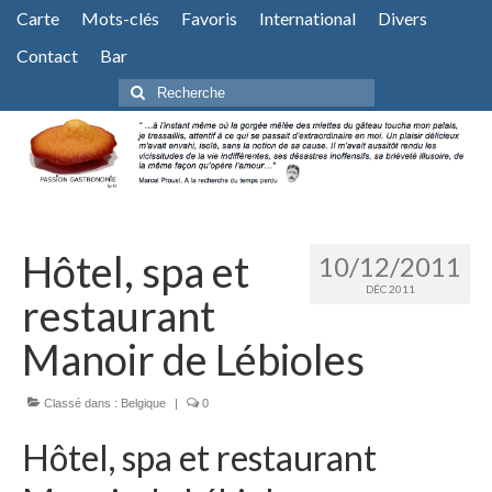
Carte
Mots-clés
Favoris
International
Divers
Contact
Bar
Rechercher
:
Hôtel, spa et
10/12/2011
DÉC 2011
restaurant
Manoir de Lébioles
Classé dans :
Belgique
|
0
Hôtel, spa et restaurant