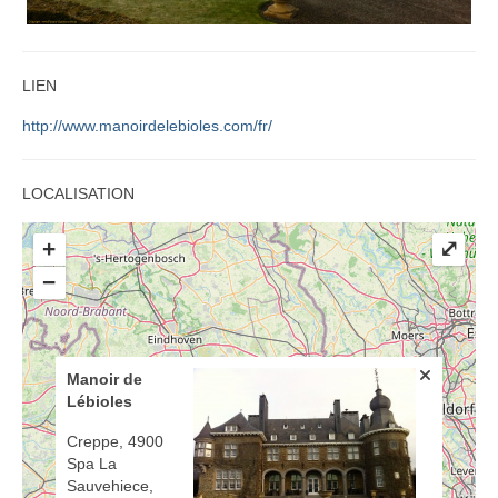
LIEN
http://www.manoirdelebioles.com/fr/
LOCALISATION
+
⤢
−
Manoir de
Lébioles
Creppe, 4900
Spa La
Sauvehiece,