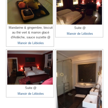
Mandarine & gingembre, biscuit
Suite @
au thé vert & marron glacé
Manoir de Lébioles
d'Ardèche, sauce suzette @
Manoir de Lébioles
Suite @
Manoir de Lébioles