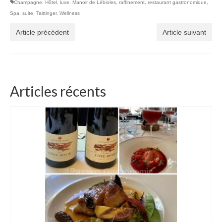
Champagne
,
Hôtel
,
luxe
,
Manoir de Lébioles
,
raffinement
,
restaurant gastronomique
,
Spa
,
suite
,
Taittinger
,
Wellness
Article précédent
Article suivant
Articles récents