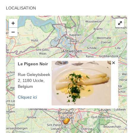
LOCALISATION
+
⤢
−
Le Pigeon Noir
Rue Geleytsbeek
2, 1180 Uccle,
Belgium
Cliquez ici