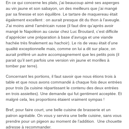
En ce qui concerne les plats, j’ai beaucoup aimé ses asperges
au vin jaune et son sabayon, un des meilleurs que j’ai mangé
par sa finesse et son équilibre. Le tartare de maquereau était
également excellent : on aurait presque dit du thon à l’aveugle.
J’ai moins aimé l’américain russe (il faut dire qu’après avoir
mangé le Napoléon au caviar chez Luc Broutard, c’est difficile
d’apprécier une préparation à base d’avruga et une viande
hachée très finalement au hachoir). Le ris de veau était d’une
qualité exceptionnelle mais, comme on lui a dit sur place, on
aurait préféré un autre accompagnement que les petits pois (il
parait qu’il sert parfois une version vin jaune et morilles à
tomber par terre).
Concernant les portions, il faut savoir que nous étions trois à
table et que nous avons commandé à chaque fois deux entrées
pour trois (la cuisine répartissant le contenu des deux entrées
en trois assiettes). Une demande qui fut gentiment acceptée. Et
malgré cela, les proportions étaient vraiment sympas !
Bref, pour faire court, une belle cuisine de brasserie et un
patron agréable. On vous y servira une belle cuisine, sans vous
prendre pour un pigeon au moment de l’addition. Une chouette
adresse à recommander.