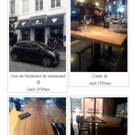
Vue de l'extérieur du restaurant
Cadre @
@
Jack O'Shea
Jack O'Shea