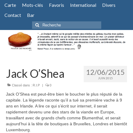
Carte
Mots-clés
Favoris
International
Divers
Contact
Bar
Rechercher
:
Jack O’Shea
12/06/2015
JUIN 2015
Classé dans :
R.I.P
|
0
Jack O’Shea est peut-être bien le boucher le plus réputé de la
capitale. La légende raconte qu’il a tué sa première vache à 9
ans en Irlande. A lire ce qui s’écrit sur internet, il serait
rapidement devenu une des stars de la viande en Europe,
travaillant avec de grands chefs comme Blumenthal, et serait
aujourd’hui à la tête de boutiques à Bruxelles, Londres et bientôt
Luxembourg.