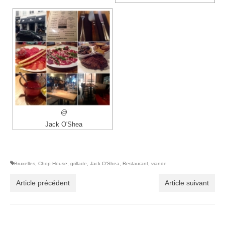
@
Jack O'Shea
Bruxelles
,
Chop House
,
grillade
,
Jack O'Shea
,
Restaurant
,
viande
Article précédent
Article suivant