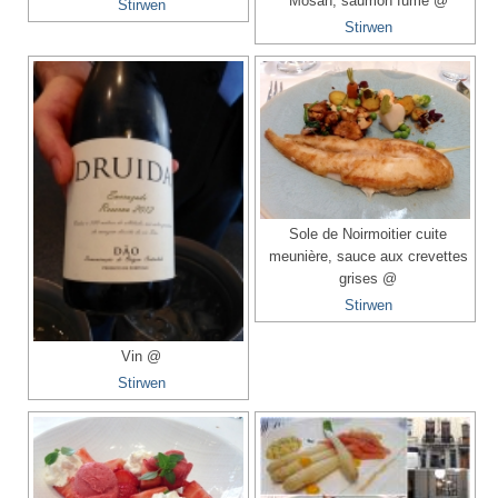
Mosan, saumon fumé @
Stirwen
Stirwen
Sole de Noirmoitier cuite
meunière, sauce aux crevettes
grises @
Stirwen
Vin @
Stirwen