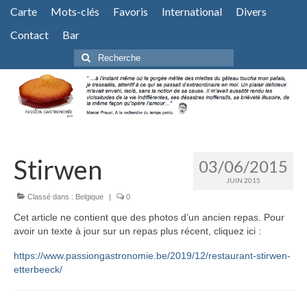
Carte
Mots-clés
Favoris
International
Divers
Contact
Bar
Rechercher
:
Stirwen
03/06/2015
JUIN 2015
Classé dans :
Belgique
|
0
Cet article ne contient que des photos d’un ancien repas. Pour
avoir un texte à jour sur un repas plus récent, cliquez ici :
https://www.passiongastronomie.be/2019/12/restaurant-stirwen-
etterbeeck/