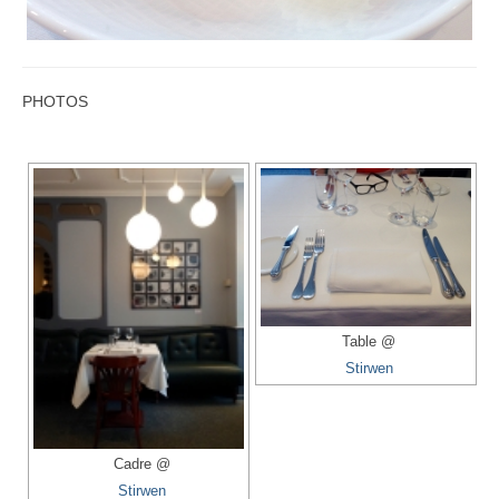
PHOTOS
Table @
Stirwen
Cadre @
Stirwen