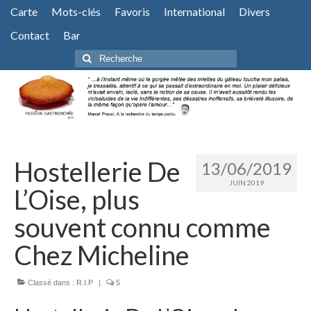
Carte
Mots-clés
Favoris
International
Divers
Contact
Bar
Rechercher
:
Hostellerie De
13/06/2019
JUIN 2019
L’Oise, plus
souvent connu comme
Chez Micheline
Classé dans :
R.I.P
|
5