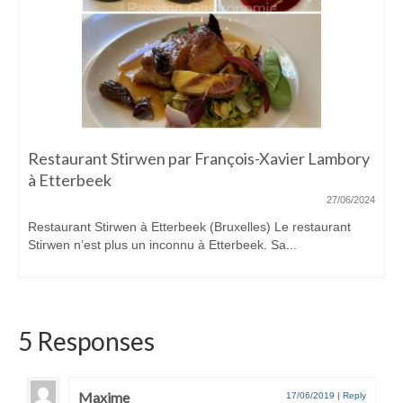
Bozar restaurant par le chef Karen Torosyan
09/06/2024
Je connais le chef depuis 2012, date de mon premier repas
chez lui. A...
5 Responses
Maxime
17/06/2019
|
Reply