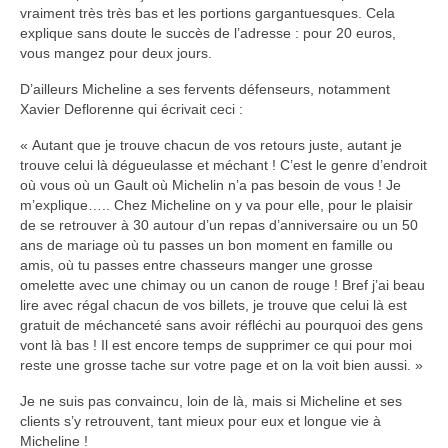
vraiment très très bas et les portions gargantuesques. Cela
explique sans doute le succès de l’adresse : pour 20 euros,
vous mangez pour deux jours.
D’ailleurs Micheline a ses fervents défenseurs, notamment
Xavier Deflorenne qui écrivait ceci :
« Autant que je trouve chacun de vos retours juste, autant je
trouve celui là dégueulasse et méchant ! C’est le genre d’endroit
où vous où un Gault où Michelin n’a pas besoin de vous ! Je
m’explique….. Chez Micheline on y va pour elle, pour le plaisir
de se retrouver à 30 autour d’un repas d’anniversaire ou un 50
ans de mariage où tu passes un bon moment en famille ou
amis, où tu passes entre chasseurs manger une grosse
omelette avec une chimay ou un canon de rouge ! Bref j’ai beau
lire avec régal chacun de vos billets, je trouve que celui là est
gratuit de méchanceté sans avoir réfléchi au pourquoi des gens
vont là bas ! Il est encore temps de supprimer ce qui pour moi
reste une grosse tache sur votre page et on la voit bien aussi. »
Je ne suis pas convaincu, loin de là, mais si Micheline et ses
clients s’y retrouvent, tant mieux pour eux et longue vie à
Micheline !