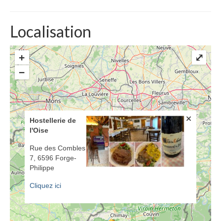
Localisation
+
⤢
−
Hostellerie de
l'Oise
Rue des Combles
7, 6596 Forge-
Philippe
Cliquez ici