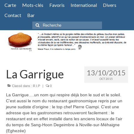
Carte
Mots-clés
Favoris
International
Divers
Contact
Bar
Rechercher
:
La Garrigue
13/10/2015
OCT 2015
Classé dans :
R.I.P
|
0
La Garrigue….un nom qui respire déjà bon le sud et le soleil.
C’est aussi le nom du restaurant gastronomique repris par un
jeune sudiste d’origine : le top chef Pierre Ciampi. C’est une
adresse que les gastronomes retrouveront facilement : le
restaurant est en effet installé dans les anciens locaux de l’air
du temps de Sang-Hoon Degeimbre à Noville-sur-Méhaigne
(Eghezée)