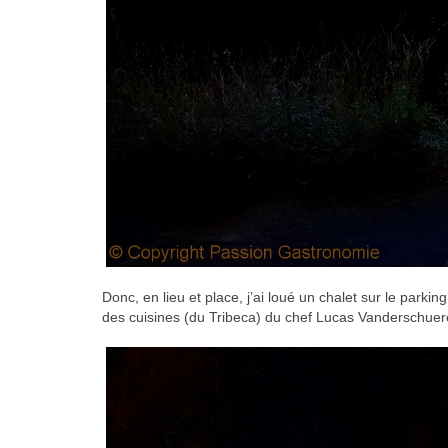
Donc, en lieu et place, j’ai loué un chalet sur le parking 
des cuisines (du Tribeca) du chef Lucas Vanderschuer