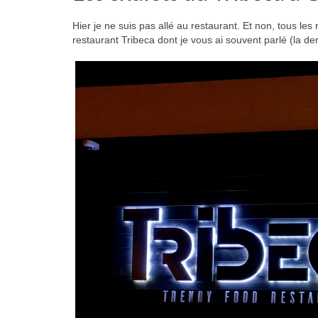
Hier je ne suis pas allé au restaurant. Et non, tous l
restaurant Tribeca dont je vous ai souvent parlé (la de