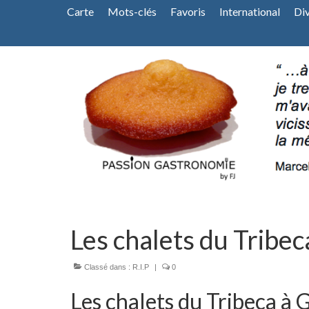
Carte
Mots-clés
Favoris
International
Di
Les chalets du Tribe
Classé dans :
R.I.P
|
0
Les chalets du Tribeca à 