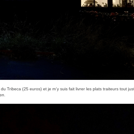
du Tribeca (25 euros) et je m’y suis fait livrer les plats traiteurs tout jus
en.