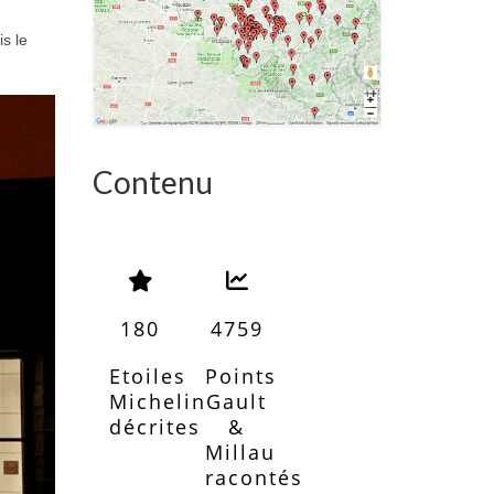
s le
Contenu
180
4759
Etoiles
Points
Michelin
Gault
décrites
&
Millau
racontés